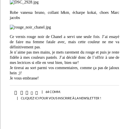
Robe vanessa bruno, collant h&m, écharpe kokai, choes Marc
jacobs
Ce vernis rouge noir de Chanel a servi une seule fois. J’ai essayé
de faire ma femme fatale avec, mais cette couleur ne me va
définitivement pas.
Je n’aime pas mes mains, je mets rarement du rouge et puis je reste
fidèle à mes couleurs pastels. J’ai décidé donc de l’offrir à une de
mes lectrices si elle en veut bien, bien sur!
Je tirerai au sort parmi vos commentaires, comme ça pas de jaloux
hein ;)!
Je vous embrasse!
|
64 COMM.
|
CLIQUEZ ICI POUR VOUS INSCRIRE À LA NEWSLETTER !