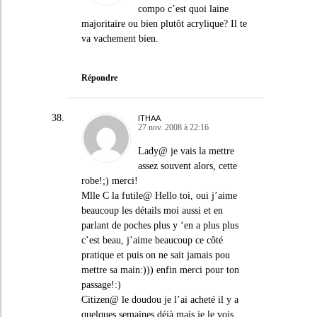
compo c’est quoi laine
majoritaire ou bien plutôt acrylique? Il te
va vachement bien.
Répondre
ITHAA
27 nov. 2008 à 22:16
Lady@ je vais la mettre
assez souvent alors, cette
robe!;) merci!
Mlle C la futile@ Hello toi, oui j’aime
beaucoup les détails moi aussi et en
parlant de poches plus y ‘en a plus plus
c’est beau, j’aime beaucoup ce côté
pratique et puis on ne sait jamais pou
mettre sa main:))) enfin merci pour ton
passage!:)
Citizen@ le doudou je l’ai acheté il y a
quelques semaines déjà mais je le vois