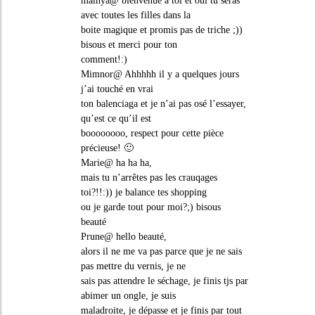
maihya@ bienvenue à toi et oui tu seras
avec toutes les filles dans la
boite magique et promis pas de triche ;))
bisous et merci pour ton
comment!:)
Mimnor@ Ahhhhh il y a quelques jours
j’ai touché en vrai
ton balenciaga et je n’ai pas osé l’essayer,
qu’est ce qu’il est
boooooooo, respect pour cette pièce
précieuse! 🙂
Marie@ ha ha ha,
mais tu n’arrêtes pas les crauqages
toi?!!:)) je balance tes shopping
ou je garde tout pour moi?;) bisous
beauté
Prune@ hello beauté,
alors il ne me va pas parce que je ne sais
pas mettre du vernis, je ne
sais pas attendre le séchage, je finis tjs par
abimer un ongle, je suis
maladroite, je dépasse et je finis par tout