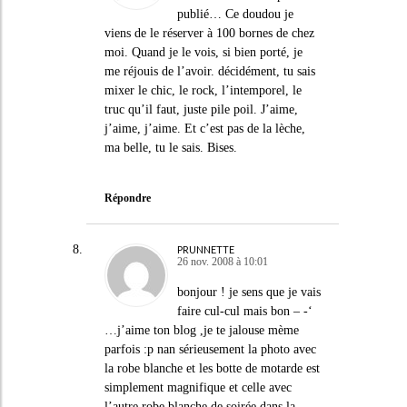
publié… Ce doudou je
viens de le réserver à 100 bornes de chez
moi. Quand je le vois, si bien porté, je
me réjouis de l’avoir. décidément, tu sais
mixer le chic, le rock, l’intemporel, le
truc qu’il faut, juste pile poil. J’aime,
j’aime, j’aime. Et c’est pas de la lèche,
ma belle, tu le sais. Bises.
Répondre
PRUNNETTE
26 nov. 2008 à 10:01
bonjour ! je sens que je vais
faire cul-cul mais bon – -‘
…j’aime ton blog ,je te jalouse mème
parfois :p nan sérieusement la photo avec
la robe blanche et les botte de motarde est
simplement magnifique et celle avec
l’autre robe blanche de soirée dans la