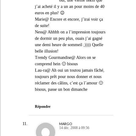
oui, une vieille h&m que
j’ai acheté il y a un an pour moins de 40
euros en plus! 😉
Marie@ Encore et encore, j’irai voir ça
de suite!
Ness@ Ahhhh on a l’impression toujours
de dormir un peu plus, ouais j’ai gagné
une demi heure de sommeil ;)))) Quelle
belle illusion!
Trendy Gourmandise@ Alors on se
comprend hein 🙂 bisous
Lau-ra@ Ah oui un toutou jamais fâché,
toujours prêt pour nous donner et nous
réclamer des câlins, c’est ça l’amour 🙂
bisous, passe un bon dimanche
Répondre
MARGO
14 déc. 2008 à 09:56