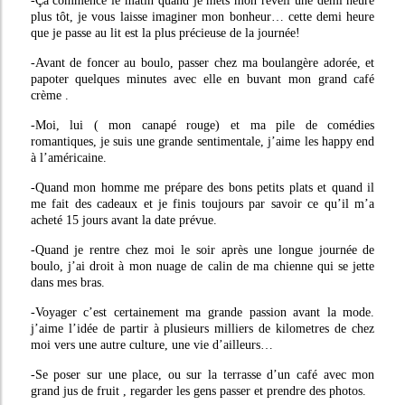
-Ça commence le matin quand je mets mon réveil une demi heure
plus tôt, je vous laisse imaginer mon bonheur… cette demi heure
que je passe au lit est la plus précieuse de la journée!
-Avant de foncer au boulo, passer chez ma boulangère adorée, et
papoter quelques minutes avec elle en buvant mon grand café
crème .
-Moi, lui ( mon canapé rouge) et ma pile de comédies
romantiques, je suis une grande sentimentale, j’aime les happy end
à l’américaine.
-Quand mon homme me prépare des bons petits plats et quand il
me fait des cadeaux et je finis toujours par savoir ce qu’il m’a
acheté 15 jours avant la date prévue.
-Quand je rentre chez moi le soir après une longue journée de
boulo, j’ai droit à mon nuage de calin de ma chienne qui se jette
dans mes bras.
-Voyager c’est certainement ma grande passion avant la mode.
j’aime l’idée de partir à plusieurs milliers de kilometres de chez
moi vers une autre culture, une vie d’ailleurs…
-Se poser sur une place, ou sur la terrasse d’un café avec mon
grand jus de fruit , regarder les gens passer et prendre des photos.