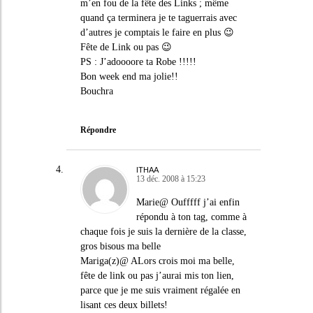
m’en fou de la fête des Links ; même
quand ça terminera je te taguerrais avec
d’autres je comptais le faire en plus 😉
Fête de Link ou pas 😉
PS : J’adoooore ta Robe !!!!!
Bon week end ma jolie!!
Bouchra
Répondre
ITHAA
13 déc. 2008 à 15:23
Marie@ Oufffff j’ai enfin
répondu à ton tag, comme à
chaque fois je suis la dernière de la classe,
gros bisous ma belle
Mariga(z)@ ALors crois moi ma belle,
fête de link ou pas j’aurai mis ton lien,
parce que je me suis vraiment régalée en
lisant ces deux billets!