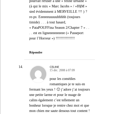
pourrait refuser à une « féline urbaine »
(à qui le mix « Marc Jacobs » / »H§M »
sied évidemment à MERVEILLE !!! ) ?
re-ps: Eeeeeeuuuuuhhhhh (toujours
timide) . . . à tout hasard,
« PataPOUFFina Season 2/Chapter 7 » . .
. . est en ligneeeeeeeeeee (« Passeport
pour l’Horreur ») !!!!!!!!!!!!!!!
Répondre
CELINE
15 déc. 2008 à 07:09
pour les comédies
romantiques je te suis en
fermant les yeux ! 🙂 j’adore j’ai toujours
une petite larme et pour le nuage de
calins également c’est tellement un
bonheur lorsque je rentre chez moi et que
mon chien me saute dessous tout content !