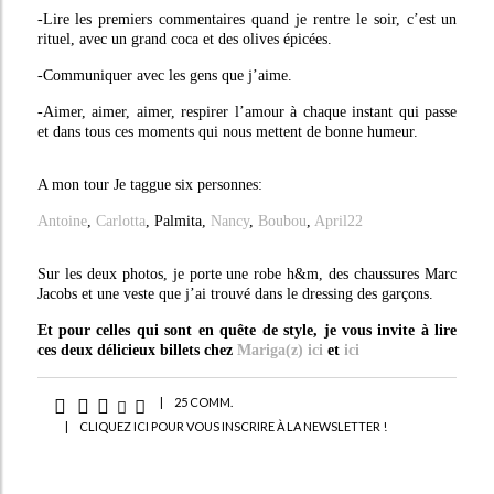
-Lire les premiers commentaires quand je rentre le soir, c’est un
rituel, avec un grand coca et des olives épicées.
-Communiquer avec les gens que j’aime.
-Aimer, aimer, aimer, respirer l’amour à chaque instant qui passe
et dans tous ces moments qui nous mettent de bonne humeur.
A mon tour Je taggue six personnes:
Antoine
,
Carlotta
, Palmita,
Nancy
,
Boubou
,
April22
Sur les deux photos, je porte une robe h&m, des chaussures Marc
Jacobs et une veste que j’ai trouvé dans le dressing des garçons.
Et pour celles qui sont en quête de style, je vous invite à lire
ces deux délicieux billets chez
Mariga(z)
ici
et
ici
|
25 COMM.
|
CLIQUEZ ICI POUR VOUS INSCRIRE À LA NEWSLETTER !