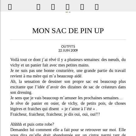
MON SAC DE PIN UP
OUTFITS
22 JUIN 2009
Voilà tout ce dont j’ai rêvé il y a plusieurs semaines: des nœuds, du
vichy et un panier fait avec mes petites mains.
Je ne suis pas une bonne couturière, une grande partie du travail
revient à ma mère qui m’a beaucoup aidé.
Ah, la sensation de dessiner son propre sac est beaucoup plus
excitante que l’idée d’avoir des dizaines de sac de créateurs dans
son dressing.
Je sens que je vais beaucoup m’amuser les prochaines semaines…
Je rêve de panier en osier, de vichy, de petits pois, de choses
légères et fraiches qui disent » je t’aime à l’été « .
Fraicheur, fraicheur, fraicheur, je dis oui, oui, oui!!!
Ahhhh et puis cette robe?
Demandez lui comment elle a fait pour se retrouver sur moi. Elle
vous dira qu’elle était abandonnée sur un cintre parmi tant de