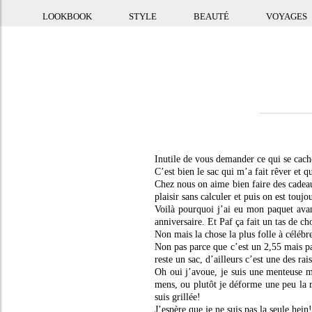
LOOKBOOK
STYLE
BEAUTÉ
VOYAGES
Inutile de vous demander ce qui se cach
C’est bien le sac qui m’a fait rêver et 
Chez nous on aime bien faire des cadeaux
plaisir sans calculer et puis on est touj
Voilà pourquoi j’ai eu mon paquet avan
anniversaire. Et Paf ça fait un tas de c
Non mais la chose la plus folle à céléb
Non pas parce que c’est un 2,55 mais pa
reste un sac, d’ailleurs c’est une des rai
Oh oui j’avoue, je suis une menteuse m
mens, ou plutôt je déforme une peu la ré
suis grillée!
J’espère que je ne suis pas la seule hein!