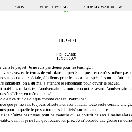
PARIS
VIDE-DRESSING
SHOP MY WARDROBE
THE GIFT
NON CLASSÉ
15 OCT. 2009
e dans le paquet. Je ne suis pas douée pour les teasing…
que vous avez eu le temps de voir dans un précédant post, et ce n’est même pas 
 sans occasion spéciale, d’ailleurs pour les occasions spéciales on ne fait jam
ours impatient, on a du mal à attendre le lendemain pour ouvrir le paquet.
t noël, avant la date d’anniversaire de notre rencontre, avant l’anniversaire
hoses à célébrer en même temps!
rer c’est ce truc de dingue comme cadeau. Pourquoi?
rce que je me suis toujours offerte mes sacs à main, toute seule comme une gr
sons pour la quelle le prix a toujours été divisé sur trois ou quatre.
ais je n’aime pas passer pour ce monstre qui se nourrit de sacs à mains alor
alité, euhhhh je ne fait que réduire les prix. Je m’accorde une grosse ristourne