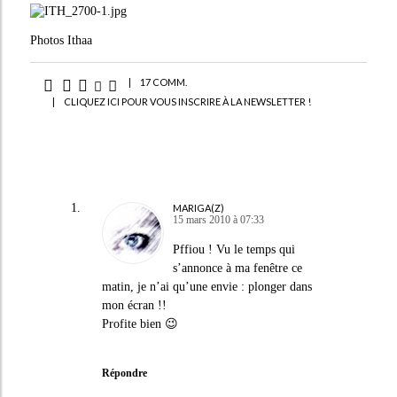
Photos Ithaa
|
17 COMM.
|
CLIQUEZ ICI POUR VOUS INSCRIRE À LA NEWSLETTER !
MARIGA(Z)
15 mars 2010 à 07:33
Pffiou ! Vu le temps qui
s’annonce à ma fenêtre ce
matin, je n’ai qu’une envie : plonger dans
mon écran !!
Profite bien 😉
Répondre