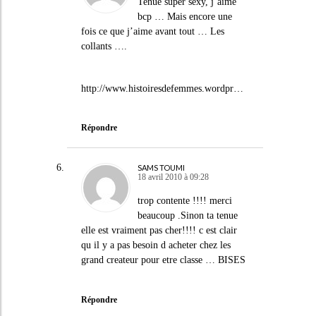
Tenue super sexy, j’aime
bcp … Mais encore une
fois ce que j’aime avant tout … Les
collants ….
http://www.histoiresdefemmes.wordpr
…
Répondre
SAMS TOUMI
18 avril 2010 à 09:28
trop contente !!!! merci
beaucoup .Sinon ta tenue
elle est vraiment pas cher!!!! c est clair
qu il y a pas besoin d acheter chez les
grand createur pour etre classe … BISES
Répondre