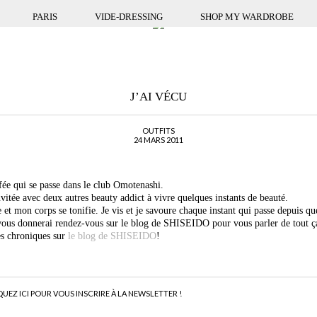
PARIS
VIDE-DRESSING
SHOP MY WARDROBE
J’AI VÉCU
OUTFITS
24 MARS 2011
 fée qui se passe dans le club Omotenashi.
vitée avec deux autres beauty addict à vivre quelques instants de beauté.
et mon corps se tonifie. Je vis et je savoure chaque instant qui passe depuis q
 vous donnerai rendez-vous sur le blog de SHISEIDO pour vous parler de tout ç
es chroniques sur
le blog de SHISEIDO
!
QUEZ ICI POUR VOUS INSCRIRE À LA NEWSLETTER !