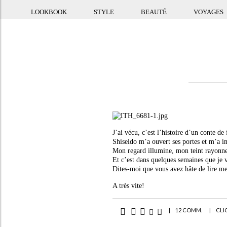
LOOKBOOK
STYLE
BEAUTÉ
VOYAGES
J’ai vécu, c’est l’histoire d’un conte de
Shiseido m’a ouvert ses portes et m’a in
Mon regard illumine, mon teint rayonne 
Et c’est dans quelques semaines que je
Dites-moi que vous avez hâte de lire m
A très vite!
|
12 COMM.
|
CLI