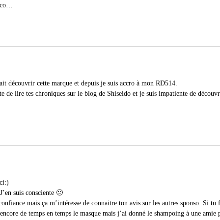
.co
…
fait découvrir cette marque et depuis je suis accro à mon RD514.
te de lire tes chroniques sur le blog de Shiseido et je suis impatiente de découvri
i:)
’en suis consciente 🙂
iance mais ça m’intéresse de connaitre ton avis sur les autres sponso. Si tu fa
e encore de temps en temps le masque mais j’ai donné le shampoing à une amie 