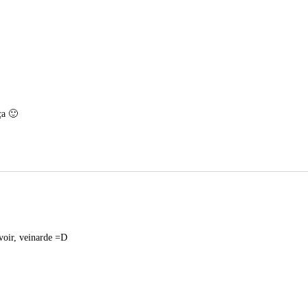
ça 🙂
voir, veinarde =D