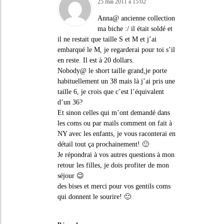
25 mai 2011 à 15:02
Anna@ ancienne collection
ma biche :/ il était soldé et
il ne restait que taille S et M et j’ai
embarqué le M, je regarderai pour toi s’il
en reste. Il est à 20 dollars.
Nobody@ le short taille grand,je porte
habituellement un 38 mais là j’ai pris une
taille 6, je crois que c’est l’équivalent
d’un 36?
Et sinon celles qui m’ont demandé dans
les coms ou par mails comment on fait à
NY avec les enfants, je vous raconterai en
détail tout ça prochainement! 🙂
Je répondrai à vos autres questions à mon
retour les filles, je dois profiter de mon
séjour 😉
des bises et merci pour vos gentils coms
qui donnent le sourire! 🙂