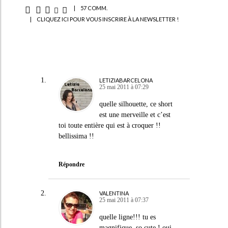
|
57 COMM.
|
CLIQUEZ ICI POUR VOUS INSCRIRE À LA NEWSLETTER !
LETIZIABARCELONA
25 mai 2011 à 07:29
quelle silhouette, ce short
est une merveille et c’est
toi toute entière qui est à croquer !!
bellissima !!
Répondre
VALENTINA
25 mai 2011 à 07:37
quelle ligne!!! tu es
magnifique, so cute ! oui