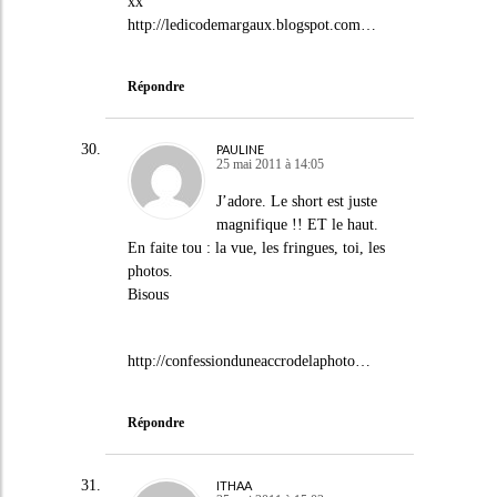
xx
http://ledicodemargaux.blogspot.com
…
Répondre
PAULINE
25 mai 2011 à 14:05
J’adore. Le short est juste
magnifique !! ET le haut.
En faite tou : la vue, les fringues, toi, les
photos.
Bisous
http://confessionduneaccrodelaphoto
…
Répondre
ITHAA