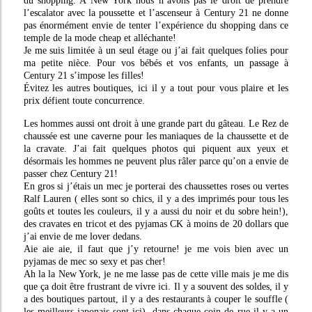
du shopping. A New York nous n’avons pas le droit de prendre
l’escalator avec la poussette et l’ascenseur à Century 21 ne donne
pas énormément envie de tenter l’expérience du shopping dans ce
temple de la mode cheap et alléchante!
Je me suis limitée à un seul étage ou j’ai fait quelques folies pour
ma petite nièce. Pour vos bébés et vos enfants, un passage à
Century 21 s’impose les filles!
Évitez les autres boutiques, ici il y a tout pour vous plaire et les
prix défient toute concurrence.
Les hommes aussi ont droit à une grande part du gâteau. Le Rez de
chaussée est une caverne pour les maniaques de la chaussette et de
la cravate. J’ai fait quelques photos qui piquent aux yeux et
désormais les hommes ne peuvent plus râler parce qu’on a envie de
passer chez Century 21!
En gros si j’étais un mec je porterai des chaussettes roses ou vertes
Ralf Lauren ( elles sont so chics, il y a des imprimés pour tous les
goûts et toutes les couleurs, il y a aussi du noir et du sobre hein!),
des cravates en tricot et des pyjamas CK à moins de 20 dollars que
j’ai envie de me lover dedans.
Aie aie aie, il faut que j’y retourne! je me vois bien avec un
pyjamas de mec so sexy et pas cher!
Ah la la New York, je ne me lasse pas de cette ville mais je me dis
que ça doit être frustrant de vivre ici. Il y a souvent des soldes, il y
a des boutiques partout, il y a des restaurants à couper le souffle (
les meilleurs japonais sont ici), dans chaque coin de rue il y a un