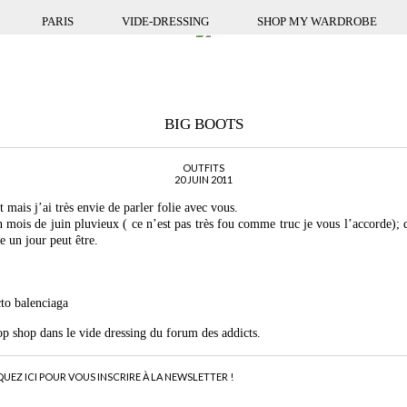
PARIS
VIDE-DRESSING
SHOP MY WARDROBE
BIG BOOTS
OUTFITS
20 JUIN 2011
 mais j’ai très envie de parler folie avec vous.
 mois de juin pluvieux ( ce n’est pas très fou comme truc je vous l’accorde); d
e un jour peut être.
cto balenciaga
op shop dans le vide dressing du forum des addicts.
QUEZ ICI POUR VOUS INSCRIRE À LA NEWSLETTER !