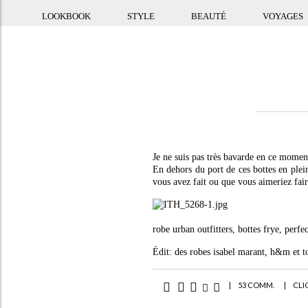
LOOKBOOK
STYLE
BEAUTÉ
VOYAGES
Je ne suis pas très bavarde en ce moment
En dehors du port de ces bottes en plein
vous avez fait ou que vous aimeriez fair
robe urban outfitters, bottes frye, perfe
Édit: des robes isabel marant, h&m et t
|
53 COMM.
|
CLI