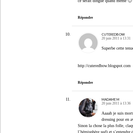
ce serait dingue quand même 🙂
Répondre
CUTEREDBOW
20 juin 2011 à 13:31
Superbe cette tenu
http://cuteredbow.blogspot.com
Répondre
MADAME M
20 juin 2011 à 13:36
Aaaah je suis mort
dressing pour en a
Sinon la chose la plus folle, cl
l’hémisphère sud) et s’entendre 