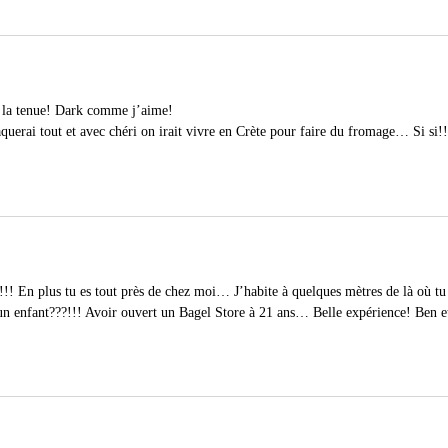
e la tenue! Dark comme j’aime!
aquerai tout et avec chéri on irait vivre en Crète pour faire du fromage… Si si!!
!!! En plus tu es tout près de chez moi… J’habite à quelques mètres de là où tu 
un enfant???!!! Avoir ouvert un Bagel Store à 21 ans… Belle expérience! Ben et 