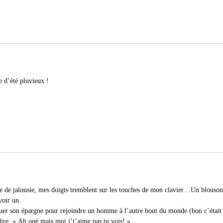
e d’été pluvieux !
e de jalousie, mes doigts tremblent sur les touches de mon clavier…Un blouso
voir un.
aquer son épargne pour rejoindre un homme à l’autre bout du monde (bon c’était 
dire: « Ah oué mais moi j’t’aime pas tu vois! ».