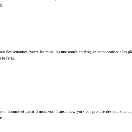
;)
ant des semaines (voire les mois, ou une année entière) en autonomie sur les pl
 le ferai.
!
mon homme et partir 6 mois voir 1 ans à new-york et , prendre des cours de cu
ce …..