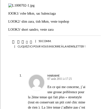
lOOK1/ robe h&m, sac balenciaga
LOOK2/ slim zara, tish h&m, veste topshop
LOOK3/ short sandro, veste zara
|
50 COMM.
|
CLIQUEZ ICI POUR VOUS INSCRIRE À LA NEWSLETTER !
MARIAME
07 août 2011 à 17:25
En ce qui me concerne, j’ai
une grosse préférence pour
la 2ème tenue qui fait plus « streetstyle
(tout en conservant un ptit coté chic mine
de rien ). La 1ère tenue j’adhère pas c’est