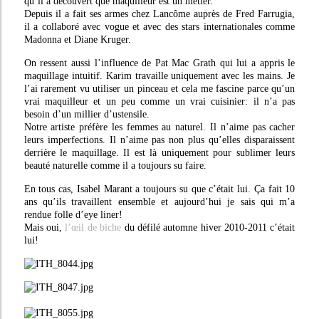
qu’il a découvert que maquilleur est un métier.
Depuis il a fait ses armes chez Lancôme auprès de Fred Farrugia,
il a collaboré avec vogue et avec des stars internationales comme
Madonna et Diane Kruger.
On ressent aussi l’influence de Pat Mac Grath qui lui a appris le
maquillage intuitif. Karim travaille uniquement avec les mains. Je
l’ai rarement vu utiliser un pinceau et cela me fascine parce qu’un
vrai maquilleur et un peu comme un vrai cuisinier: il n’a pas
besoin d’un millier d’ustensile.
Notre artiste préfère les femmes au naturel. Il n’aime pas cacher
leurs imperfections. Il n’aime pas non plus qu’elles disparaissent
derrière le maquillage. Il est là uniquement pour sublimer leurs
beauté naturelle comme il a toujours su faire.
En tous cas, Isabel Marant a toujours su que c’était lui. Ça fait 10
ans qu’ils travaillent ensemble et aujourd’hui je sais qui m’a
rendue folle d’eye liner!
Mais oui,
l’œil de biche
du défilé automne hiver 2010-2011 c’était
lui!