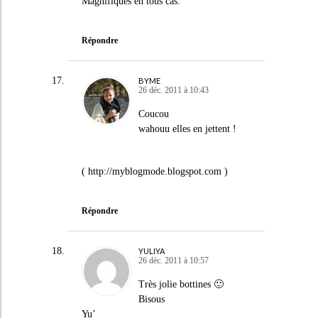
Magnifiques en tous cas.
Répondre
BYME
26 déc. 2011 à 10:43
Coucou
wahouu elles en jettent !
(
http://myblogmode.blogspot.com
)
Répondre
YULIYA
26 déc. 2011 à 10:57
Très jolie bottines 🙂
Bisous
Yu’