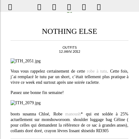
NOTHING ELSE
OUTFITS
12 JANV. 2012
Vous vous rappelez certainement de cette
robe à tutu
. Cette fois,
j’ai remplacé le tutu par un short, c’était tellement plus pratique à
vivre ce week end surtout après une soirée raclette.
Passez une bonne fin semaine!
boots susanna Chloé, Robe
manoush
* qui est soldée à 25%
actuellement sur monshoworoom. shoulder luggage bag Céline (
pour celles qui demandent la référence de ce sac à grandes anses),
collants doré doré, crayon lèvres lissant shiseido RD305