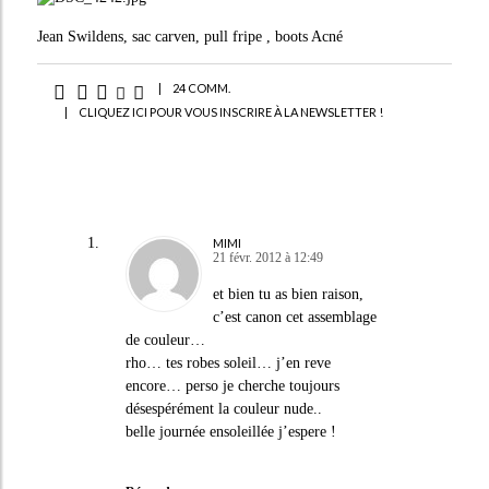
Jean Swildens, sac carven, pull fripe , boots Acné
|
24 COMM.
|
CLIQUEZ ICI POUR VOUS INSCRIRE À LA NEWSLETTER !
MIMI
21 févr. 2012 à 12:49
et bien tu as bien raison,
c’est canon cet assemblage
de couleur…
rho… tes robes soleil… j’en reve
encore… perso je cherche toujours
désespérément la couleur nude..
belle journée ensoleillée j’espere !