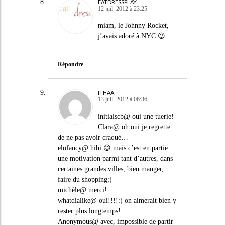
EATDRESSPLAY
12 juil. 2012 à 23:25
miam, le Johnny Rocket,
j’avais adoré à NYC 😉
Répondre
ITHAA
13 juil. 2012 à 06:36
initialscb@ oui une tuerie!
Clara@ oh oui je regrette
de ne pas avoir craqué…
elofancy@ hihi 😉 mais c’est en partie
une motivation parmi tant d’autres, dans
certaines grandes villes, bien manger,
faire du shopping;)
michèle@ merci!
whatdialike@ oui!!!!:) on aimerait bien y
rester plus longtemps!
Anonymous@ avec, impossible de partir