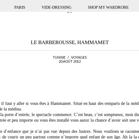
PARIS
VIDE-DRESSING
SHOP MY WARDROBE
LE BARBEROUSSE, HAMMAMET
TUNISIE
/
VOYAGES
20 AOÛT 2012
 il faut y aller si vous êtes à Hammamet. Situé en haut des remparts de la médin
de la médina.
 la porte d’entrée, le spectacle commence. C’est beau, c’est somptueux, mon di
trée et peu importe ou vous êtes installé vous aurez la chance d’avoir soit une vu
ie d’enfance que je n’ai pas vue depuis des lustres. Nous voulions se raconte
et de courir un peu partout comme n’importe quel enfant de son âge. Ah la la c