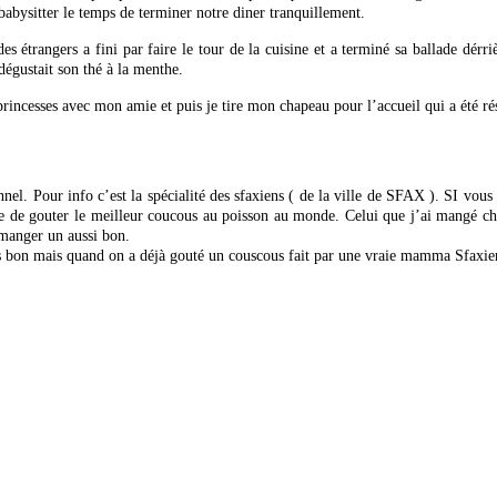
babysitter le temps de terminer notre diner tranquillement.
 étrangers a fini par faire le tour de la cuisine et a terminé sa ballade dérri
égustait son thé à la menthe.
rincesses avec mon amie et puis je tire mon chapeau pour l’accueil qui a été ré
el. Pour info c’est la spécialité des sfaxiens ( de la ville de SFAX ). SI vous 
ge de gouter le meilleur coucous au poisson au monde. Celui que j’ai mangé ch
 manger un aussi bon.
rès bon mais quand on a déjà gouté un couscous fait par une vraie mamma Sfaxien