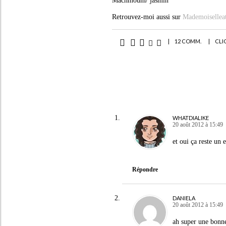
Machmoum/ jasmin
Retrouvez-moi aussi sur
Mademoiselleat
|
12 COMM.
|
CLI
WHATDIALIKE
20 août 2012 à 15:49
et oui ça reste un
Répondre
DANIELA
20 août 2012 à 15:49
ah super une bonne