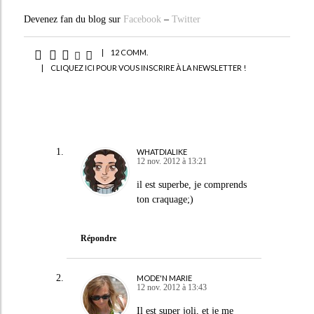
Devenez fan du blog sur
Facebook
–
Twitter
|
12 COMM.
|
CLIQUEZ ICI POUR VOUS INSCRIRE À LA NEWSLETTER !
WHATDIALIKE
12 nov. 2012 à 13:21
il est superbe, je comprends
ton craquage;)
Répondre
MODE'N MARIE
12 nov. 2012 à 13:43
Il est super joli, et je me