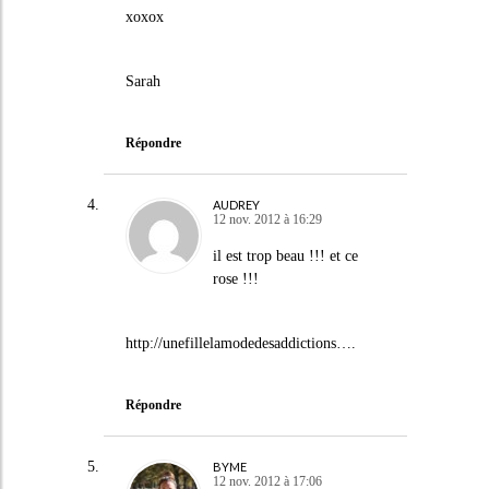
xoxox
Sarah
Répondre
AUDREY
12 nov. 2012 à 16:29
il est trop beau !!! et ce
rose !!!
http://unefillelamodedesaddictions
….
Répondre
BYME
12 nov. 2012 à 17:06