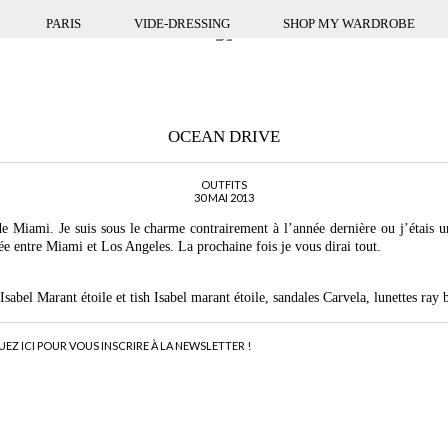
PARIS
VIDE-DRESSING
SHOP MY WARDROBE
OCEAN DRIVE
OUTFITS
30 MAI 2013
 de Miami. Je suis sous le charme contrairement à l’année dernière ou j’éta
ée entre Miami et Los Angeles. La prochaine fois je vous dirai tout.
abel Marant étoile et tish Isabel marant étoile, sandales Carvela, lunettes ray 
UEZ ICI POUR VOUS INSCRIRE À LA NEWSLETTER !