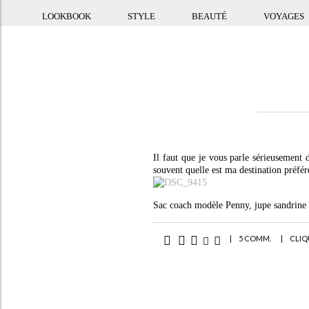
LOOKBOOK
STYLE
BEAUTÉ
VOYAGES
Il faut que je vous parle sérieusement
souvent quelle est ma destination préfér
Sac coach modèle Penny, jupe sandrine Is
|
5 COMM.
|
CLIQ