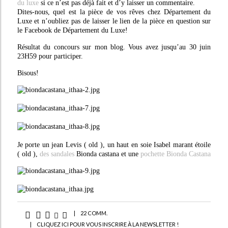
du luxe
si ce n’est pas déjà fait et d’y laisser un commentaire.
Dites-nous, quel est la pièce de vos rêves chez Département du
Luxe et n’oubliez pas de laisser le lien de la pièce en question sur
le Facebook de Département du Luxe!
Résultat du concours sur mon blog. Vous avez jusqu’au 30 juin
23H59 pour participer.
Bisous!
Je porte un jean Levis ( old ), un haut en soie Isabel marant étoile
( old ),
des sandales
Bionda castana et une
pochette Bionda Castana
|
22 COMM.
|
CLIQUEZ ICI POUR VOUS INSCRIRE À LA NEWSLETTER !