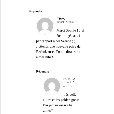
Répondre
ITHAA
10 oct. 2016 à 18:12
Merci Sophie ! J’ai
été mitigée aussi
par rapport à ces Sézane ; )
J’attends une nouvelle paire de
Reebok rose. Tu me diras si tu
aimes hihi !
Répondre
PATRICIA
10 oct. 2016
à 19:12
trés belle
allure et les golden goose
t’as jamais essayé tu
aimes?