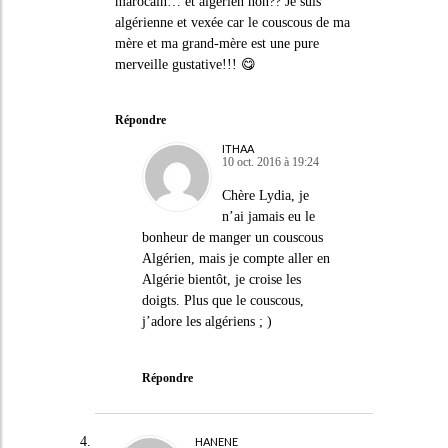
marocain… et algerien non?? Je suis
algérienne et vexée car le couscous de ma
mère et ma grand-mère est une pure
merveille gustative!!! 😋
Répondre
ITHAA
10 oct. 2016 à 19:24
Chère Lydia, je
n’ai jamais eu le
bonheur de manger un couscous
Algérien, mais je compte aller en
Algérie bientôt, je croise les
doigts. Plus que le couscous,
j’adore les algériens ; )
Répondre
HANENE