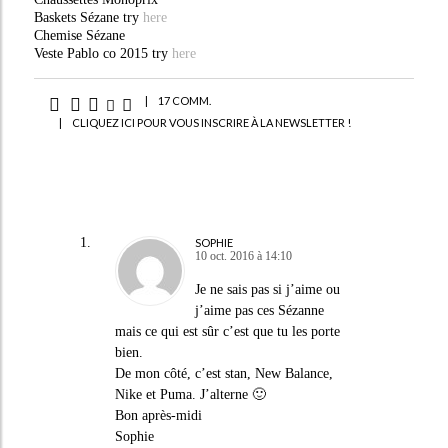
Baskets Sézane try
here
Chemise Sézane
Veste Pablo co 2015 try
here
|
17 COMM.
|
CLIQUEZ ICI POUR VOUS INSCRIRE À LA NEWSLETTER !
SOPHIE
10 oct. 2016 à 14:10
Je ne sais pas si j’aime ou
j’aime pas ces Sézanne
mais ce qui est sûr c’est que tu les porte
bien.
De mon côté, c’est stan, New Balance,
Nike et Puma. J’alterne 🙂
Bon après-midi
Sophie