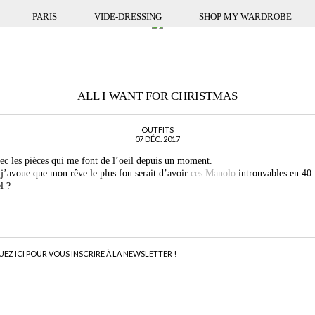
PARIS
VIDE-DRESSING
SHOP MY WARDROBE
ALL I WANT FOR CHRISTMAS
OUTFITS
07 DÉC. 2017
avec les pièces qui me font de l’oeil depuis un moment.
s j’avoue que mon rêve le plus fou serait d’avoir
ces Manolo
introuvables en 40.
l ?
UEZ ICI POUR VOUS INSCRIRE À LA NEWSLETTER !