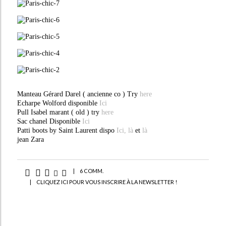
Manteau Gérard Darel ( ancienne co ) Try
here
Echarpe Wolford disponible
Ici
Pull Isabel marant ( old ) try
here
Sac chanel Disponible
Ici
Patti boots by Saint Laurent dispo
Ici,
là
et
là
jean Zara
|
6 COMM.
|
CLIQUEZ ICI POUR VOUS INSCRIRE À LA NEWSLETTER !