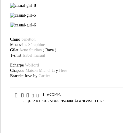
Chino
benetton
Mocassins
Séraphine
Gilet
Acne Studios
( Raya )
T-shirt
Isabel marant
Echarpe
Wolford
Chapeau
Maison Michel
Try
Here
Bracelet love by
Cartier
|
6 COMM.
|
CLIQUEZ ICI POUR VOUS INSCRIRE À LA NEWSLETTER !