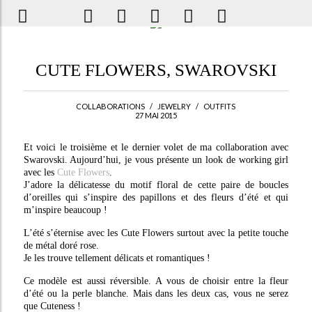
CUTE FLOWERS, SWAROVSKI
COLLABORATIONS
/
JEWELRY
/
OUTFITS
27 MAI 2015
Et voici le troisième et le dernier volet de ma collaboration avec
Swarovski. Aujourd’hui, je vous présente un look de working girl
avec les
Cute Flowers
.
J’adore la délicatesse du motif floral de cette paire de boucles
d’oreilles qui s’inspire des papillons et des fleurs d’été et qui
m’inspire beaucoup !
L’été s’éternise avec les Cute Flowers surtout avec la petite touche
de métal doré rose.
Je les trouve tellement délicats et romantiques !
Ce modèle est aussi réversible. A vous de choisir entre la fleur
d’été ou la perle blanche. Mais dans les deux cas, vous ne serez
que Cuteness !