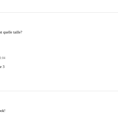
st quelle taille?
11:04
le 3
ook!