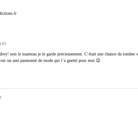
ictions.fr
11:03
drey! non le manteau je le garde précieusement. C’était une chance de tomber su
avoir un ami passionné de mode qui l’a guetté pour moi 😉
E