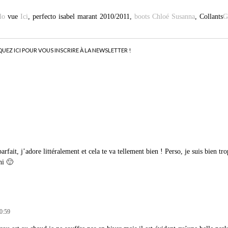
lo
vue
Ici
, perfecto isabel marant 2010/2011,
boots Chloé Susanna
, Collants
G
QUEZ ICI POUR VOUS INSCRIRE À LA NEWSLETTER !
fait, j’adore littéralement et cela te va tellement bien ! Perso, je suis bien tr
hi 🙂
10:59