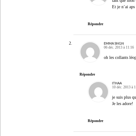
tant que mon c
Et je n’ai aps
Répondre
EMMA SNGN
06 déc. 2013 à 11:16
oh les collants léo
Répondre
ITHAA
10 déc. 2013 à 
je suis plus q
Je les adore!
Répondre