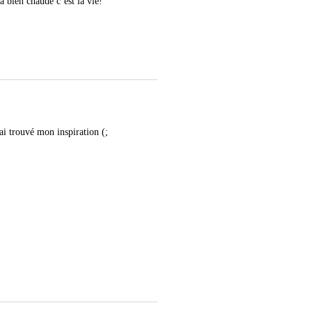
a bien chaude c’est la vie!
ai trouvé mon inspiration (;