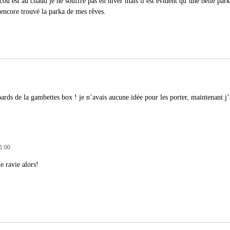
ou est au chaud je ne souffre pas en hiver mais il est évident qu’une belle park
 encore trouvé la parka de mes rêves.
pards de la gambettes box ! je n’avais aucune idée pour les porter, maintenant j’
11:00
ue ravie alors!