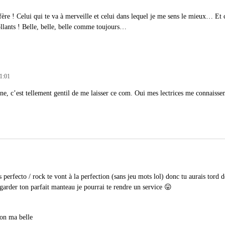
fère ! Celui qui te va à merveille et celui dans lequel je me sens le mieux… Et
ollants ! Belle, belle, belle comme toujours…
11:01
e, c’est tellement gentil de me laisser ce com. Oui mes lectrices me connaissen
s perfecto / rock te vont à la perfection (sans jeu mots lol) donc tu aurais tord d
garder ton parfait manteau je pourrai te rendre un service 😛
non ma belle