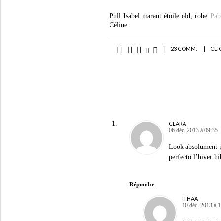
Pull Isabel marant étoile old, robe
Pab
Céline
|
23 COMM.
|
CLI
CLARA
06 déc. 2013 à 09:35
Look absolument par
perfecto l’hiver hi
Répondre
ITHAA
10 déc. 2013 à 