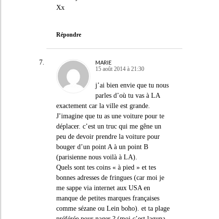
Xx
Répondre
MARIE
15 août 2014 à 21:30
j’ai bien envie que tu nous
parles d’où tu vas à LA
exactement car la ville est grande.
J’imagine que tu as une voiture pour te
déplacer. c’est un truc qui me gêne un
peu de devoir prendre la voiture pour
bouger d’un point A à un point B
(parisienne nous voilà à LA).
Quels sont tes coins « à pied » et tes
bonnes adresses de fringues (car moi je
me sappe via internet aux USA en
manque de petites marques françaises
comme sézane ou Lein boho). et ta plage
préférée pour nager ? (moi c’est laguna