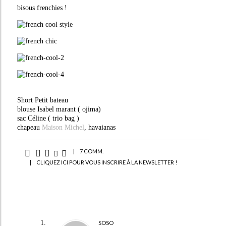
bisous frenchies !
Short Petit bateau
blouse Isabel marant ( ojima)
sac Céline ( trio bag )
chapeau
Maison Michel
, havaianas
|
7 COMM.
|
CLIQUEZ ICI POUR VOUS INSCRIRE À LA NEWSLETTER !
SOSO