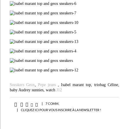
Sneakers Geox
,
Pepe jeans
, Isabel marant top, triobag Céline,
baby Audrey sunnies, watch
J12
|
7 COMM.
|
CLIQUEZ ICI POUR VOUS INSCRIRE À LA NEWSLETTER !