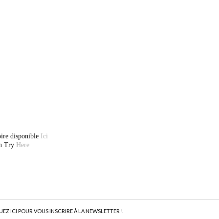
oire disponible
Ici
on Try
Here
UEZ ICI POUR VOUS INSCRIRE À LA NEWSLETTER !