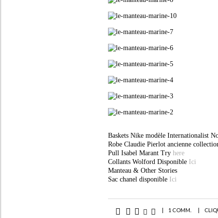
Baskets Nike modèle Internationalist N
Robe Claudie Pierlot ancienne collecti
Pull Isabel Marant Try
here
Collants Wolford Disponible
Ici
Manteau & Other Stories
Sac chanel disponible
Ici
|
1 COMM.
|
CLIQ