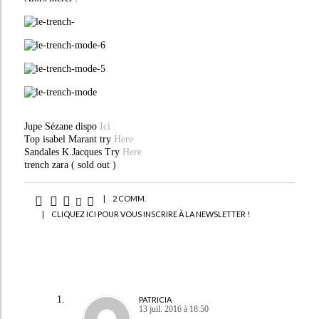
Jupe Sézane dispo
Ici
Top isabel Marant try
Here
Sandales K.Jacques Try
Here
trench zara ( sold out )
|
2 COMM.
|
CLIQUEZ ICI POUR VOUS INSCRIRE À LA NEWSLETTER !
PATRICIA
13 juil. 2016 à 18:50