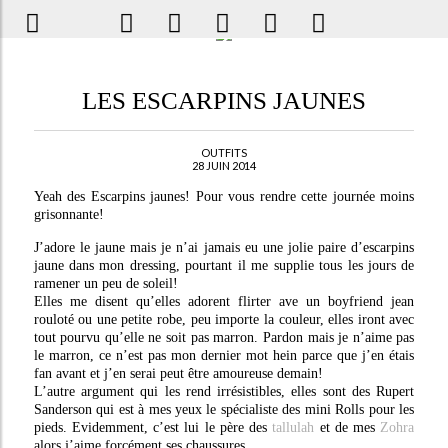
LES ESCARPINS JAUNES
OUTFITS
28 JUIN 2014
Yeah des Escarpins jaunes! Pour vous rendre cette journée moins
grisonnante!
J’adore le jaune mais je n’ai jamais eu une jolie paire d’escarpins
jaune dans mon dressing, pourtant il me supplie tous les jours de
ramener un peu de soleil!
Elles me disent qu’elles adorent flirter ave un boyfriend jean
rouloté ou une petite robe, peu importe la couleur, elles iront avec
tout pourvu qu’elle ne soit pas marron. Pardon mais je n’aime pas
le marron, ce n’est pas mon dernier mot hein parce que j’en étais
fan avant et j’en serai peut être amoureuse demain!
L’autre argument qui les rend irrésistibles, elles sont des Rupert
Sanderson qui est à mes yeux le spécialiste des mini Rolls pour les
pieds. Evidemment, c’est lui le père des
tallulah
et de mes
Zohra
alors j’aime forcément ses chaussures.