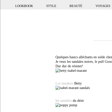
LOOKBOOK
STYLE
BEAUTÉ
VOYAGES
Quelques basics alléchants en solde che
Je veux les sandales noires, le pull Goo
Dur dur de résister!
Les sneakers
Betty
les sandales
du désir