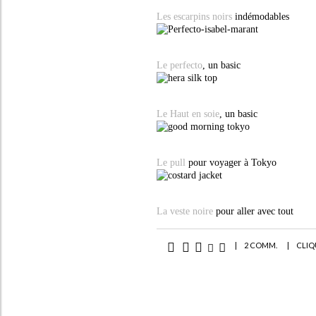
Les escarpins noirs
indémodables
Le perfecto
, un basic
Le Haut en soie
, un basic
Le pull
pour voyager à Tokyo
La veste noire
pour aller avec tout
|
2 COMM.
|
CLIQ