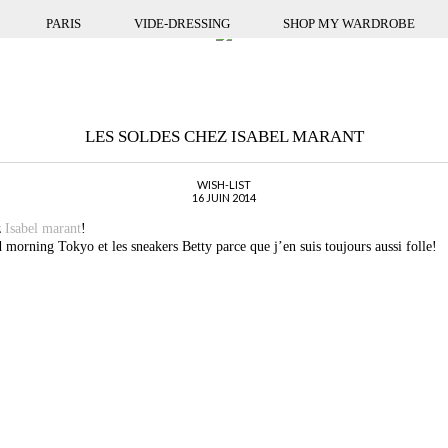
PARIS
VIDE-DRESSING
SHOP MY WARDROBE
LES SOLDES CHEZ ISABEL MARANT
WISH-LIST
16 JUIN 2014
z
Isabel marant
!
d morning Tokyo et les sneakers Betty parce que j’en suis toujours aussi folle!