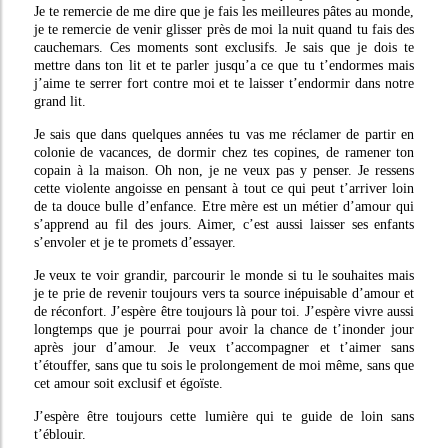
Je te remercie de me dire que je fais les meilleures pâtes au monde,
je te remercie de venir glisser près de moi la nuit quand tu fais des
cauchemars. Ces moments sont exclusifs. Je sais que je dois te
mettre dans ton lit et te parler jusqu’a ce que tu t’endormes mais
j’aime te serrer fort contre moi et te laisser t’endormir dans notre
grand lit.
Je sais que dans quelques années tu vas me réclamer de partir en
colonie de vacances, de dormir chez tes copines, de ramener ton
copain à la maison. Oh non, je ne veux pas y penser. Je ressens
cette violente angoisse en pensant à tout ce qui peut t’arriver loin
de ta douce bulle d’enfance. Etre mère est un métier d’amour qui
s’apprend au fil des jours. Aimer, c’est aussi laisser ses enfants
s’envoler et je te promets d’essayer.
Je veux te voir grandir, parcourir le monde si tu le souhaites mais
je te prie de revenir toujours vers ta source inépuisable d’amour et
de réconfort. J’espère être toujours là pour toi. J’espère vivre aussi
longtemps que je pourrai pour avoir la chance de t’inonder jour
après jour d’amour. Je veux t’accompagner et t’aimer sans
t’étouffer, sans que tu sois le prolongement de moi même, sans que
cet amour soit exclusif et égoïste.
J’espère être toujours cette lumière qui te guide de loin sans
t’éblouir.