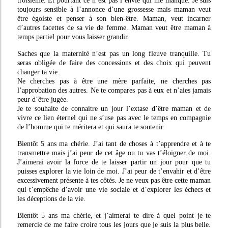
troisième. Et pourtant ce n’est pas l’envie qui me manque. Je suis
toujours sensible à l’annonce d’une grossesse mais maman veut
être égoiste et penser à son bien-être. Maman, veut incarner
d’autres facettes de sa vie de femme. Maman veut être maman à
temps partiel pour vous laisser grandir.
Saches que la maternité n’est pas un long fleuve tranquille. Tu
seras obligée de faire des concessions et des choix qui peuvent
changer ta vie.
Ne cherches pas à être une mère parfaite, ne cherches pas
l’approbation des autres. Ne te compares pas à eux et n’aies jamais
peur d’être jugée.
Je te souhaite de connaitre un jour l’extase d’être maman et de
vivre ce lien éternel qui ne s’use pas avec le temps en compagnie
de l’homme qui te méritera et qui saura te soutenir.
Bientôt 5 ans ma chérie. J’ai tant de choses à t’apprendre et à te
transmettre mais j’ai peur de cet âge ou tu vas t’éloigner de moi.
J’aimerai avoir la force de te laisser partir un jour pour que tu
puisses explorer la vie loin de moi. J’ai peur de t’envahir et d’être
excessivement présente à tes côtés. Je ne veux pas être cette maman
qui t’empêche d’avoir une vie sociale et d’explorer les échecs et
les déceptions de la vie.
Bientôt 5 ans ma chérie, et j’aimerai te dire à quel point je te
remercie de me faire croire tous les jours que je suis la plus belle.