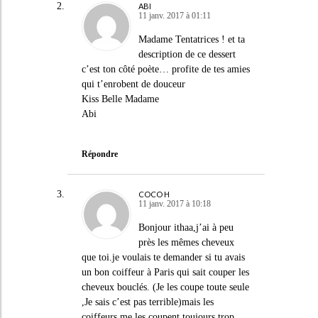
ABI
11 janv. 2017 à 01:11
Madame Tentatrices ! et ta
description de ce dessert
c’est ton côté poète… profite de tes amies
qui t’enrobent de douceur
Kiss Belle Madame
Abi
Répondre
COCO H
11 janv. 2017 à 10:18
Bonjour ithaa,j’ai à peu
près les mêmes cheveux
que toi.je voulais te demander si tu avais
un bon coiffeur à Paris qui sait couper les
cheveux bouclés. (Je les coupe toute seule
,Je sais c’est pas terrible)mais les
coiffeurs me les coupent toujours trop