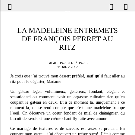
LA MADELEINE ENTREMETS
DE FRANÇOIS PERRET AU
RITZ
PALACE PARISIEN
/
PARIS
11 JANV. 2017
Je crois que j’ai trouvé mon dessert préféré, sauf qu’il faut aller au
ritz pour le déguster, Madame !
Un gateau léger, volumineux, généreux, fondant, élégant et
sensationnel ou comment avoir un orgasme culinaire rien qu’en
coupant le gateau en deux. Et à ce moment là, uniquement à ce
moment là, on se rend compte que c’est une madeleine trompe
l’oeil. On découvre un coeur fondant de miel de châtaignier, du
biscuit de savoie et une crème chantilly faite avec amour.
Ce mariage de textures et de saveurs est assez surprenant. En
coupant mon gateau, j’ai découvert un trésor sucré. J’étais comme