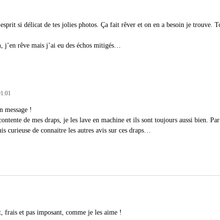
sprit si délicat de tes jolies photos. Ça fait rêver et on en a besoin je trouve.
n, j’en rêve mais j’ai eu des échos mitigés…
01:01
n message !
contente de mes draps, je les lave en machine et ils sont toujours aussi bien. Par
uis curieuse de connaitre les autres avis sur ces draps…
, frais et pas imposant, comme je les aime !