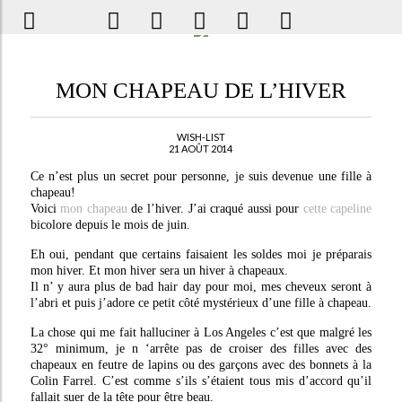
MON CHAPEAU DE L’HIVER
WISH-LIST
21 AOÛT 2014
Ce n’est plus un secret pour personne, je suis devenue une fille à
chapeau!
Voici
mon chapeau
de l’hiver. J’ai craqué aussi pour
cette capeline
bicolore depuis le mois de juin.
Eh oui, pendant que certains faisaient les soldes moi je préparais
mon hiver. Et mon hiver sera un hiver à chapeaux.
Il n’ y aura plus de bad hair day pour moi, mes cheveux seront à
l’abri et puis j’adore ce petit côté mystérieux d’une fille à chapeau.
La chose qui me fait halluciner à Los Angeles c’est que malgré les
32° minimum, je n ‘arrête pas de croiser des filles avec des
chapeaux en feutre de lapins ou des garçons avec des bonnets à la
Colin Farrel. C’est comme s’ils s’étaient tous mis d’accord qu’il
fallait suer de la tête pour être beau.