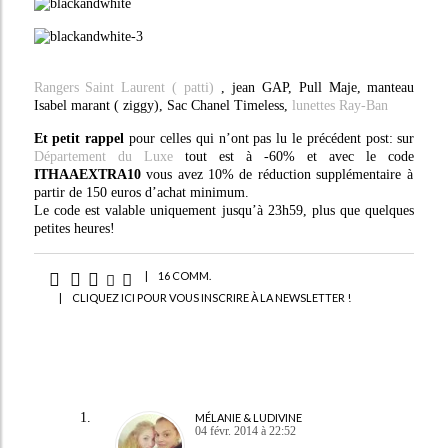
Rangers Saint Laurent ( patti)
, jean GAP, Pull Maje, manteau
Isabel marant ( ziggy), Sac Chanel Timeless,
lunettes Ray-Ban
Et petit rappel
pour celles qui n’ont pas lu le précédent post: sur
Département du Luxe
tout est à -60% et avec le code
ITHAAEXTRA10
vous avez 10% de réduction supplémentaire à
partir de 150 euros d’achat minimum.
Le code est valable uniquement jusqu’à 23h59, plus que quelques
petites heures!
|
16 COMM.
|
CLIQUEZ ICI POUR VOUS INSCRIRE À LA NEWSLETTER !
MÉLANIE & LUDIVINE
04 févr. 2014 à 22:52