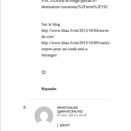
v%C3%A9cu-le-rouge-parfait-0?
destination=taxonomy%2Fterm%2F192
Sur le blog
http://www.ithaa.fr/en/2013/10/04/noces-
de-cire/
http://www.ithaa.fr/en/2013/10/09/vanity-
expres-pour-un-week-end-a-
letranger/
😉
Répondre
WHATDIALIKE
(@WHATDIALIKE)
05 févr. 2014 à 18:10
j’adore!