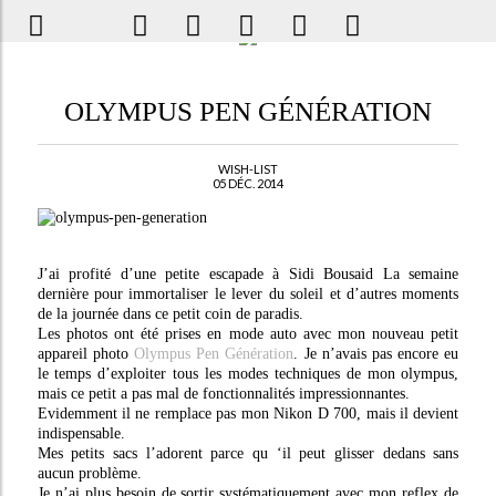
OLYMPUS PEN GÉNÉRATION
WISH-LIST
05 DÉC. 2014
J’ai profité d’une petite escapade à Sidi Bousaid La semaine
dernière pour immortaliser le lever du soleil et d’autres moments
de la journée dans ce petit coin de paradis.
Les photos ont été prises en mode auto avec mon nouveau petit
appareil photo
Olympus Pen Génération
. Je n’avais pas encore eu
le temps d’exploiter tous les modes techniques de mon olympus,
mais ce petit a pas mal de fonctionnalités impressionnantes.
Evidemment il ne remplace pas mon Nikon D 700, mais il devient
indispensable.
Mes petits sacs l’adorent parce qu ‘il peut glisser dedans sans
aucun problème.
Je n’ai plus besoin de sortir systématiquement avec mon reflex de