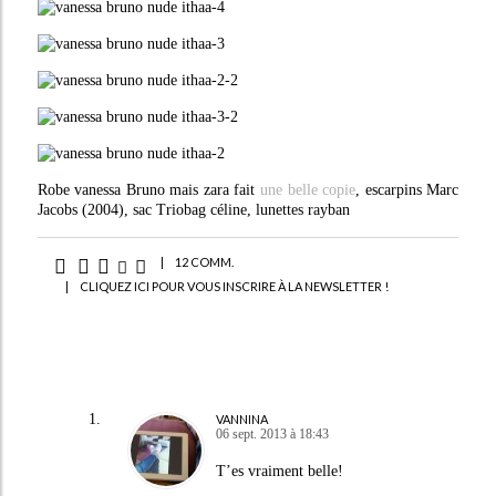
Robe vanessa Bruno mais zara fait
une belle copie
, escarpins Marc
Jacobs (2004), sac Triobag céline, lunettes rayban
|
12 COMM.
|
CLIQUEZ ICI POUR VOUS INSCRIRE À LA NEWSLETTER !
VANNINA
06 sept. 2013 à 18:43
T’es vraiment belle!