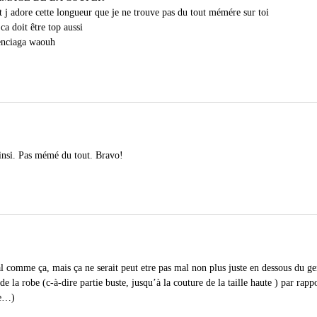
 et j adore cette longueur que je ne trouve pas du tout mémére sur toi
a doit être top aussi
lenciaga waouh
 ainsi. Pas mémé du tout. Bravo!
al comme ça, mais ça ne serait peut etre pas mal non plus juste en dessous du 
de la robe (c-à-dire partie buste, jusqu’à la couture de la taille haute ) par rapp
he…)