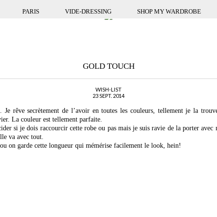
PARIS
VIDE-DRESSING
SHOP MY WARDROBE
GOLD TOUCH
WISH-LIST
23 SEPT. 2014
. Je rêve secrètement de l’avoir en toutes les couleurs, tellement je la trou
er. La couleur est tellement parfaite.
ider si je dois raccourcir cette robe ou pas mais je suis ravie de la porter av
lle va avec tout.
ou on garde cette longueur qui mémérise facilement le look, hein!