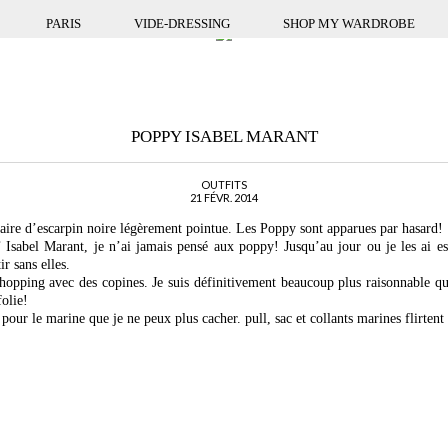
PARIS
VIDE-DRESSING
SHOP MY WARDROBE
POPPY ISABEL MARANT
OUTFITS
21 FÉVR. 2014
aire d’escarpin noire légèrement pointue. Les Poppy sont apparues par hasard!
Isabel Marant, je n’ai jamais pensé aux poppy! Jusqu’au jour ou je les ai e
ir sans elles.
hopping avec des copines. Je suis définitivement beaucoup plus raisonnable qu
folie!
pour le marine que je ne peux plus cacher. pull, sac et collants marines flirtent 