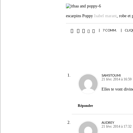
escarpins Poppy
Isabel marant
, robe et
|
7 COMM.
|
CLIQ
SAMSTOUMI
21 févr. 2014 à 16:59
Elles te vont divi
Répondre
AUDREY
21 févr. 2014 à 17:32