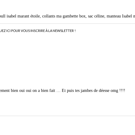
 pull isabel marant étoile, collants ma gambette box, sac céline, manteau Isabel 
UEZ ICI POUR VOUS INSCRIRE À LA NEWSLETTER !
nement bien oui oui on a bien fait … Et puis tes jambes de déesse omg !!!!