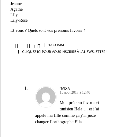
Jeanne
Agathe
Lily
Lily-Rose
Et vous ? Quels sont vos prénoms favoris ?
|
13 COMM.
|
CLIQUEZ ICI POUR VOUS INSCRIRE À LA NEWSLETTER !
NADIA
15 août 2017 à 12:40
Mon prénom favoris et
tunisien Hela…. et j’ai
appelé ma fille comme ça j’ai juste
changer l’orthographe Ella….