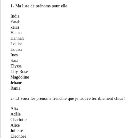
1- Ma liste de prénoms pour elle
India
Farah
keira
Hanna
Hannah
Louise
Louisa
Ines
Sara
Elyssa
Lily-Rose
Magdoline
Jehane
Rania
2- Et voici les prénoms frenchie que je trouve terriblement chics !
Alix
Adèle
Charlotte
Alice
Juliette
Eleonore