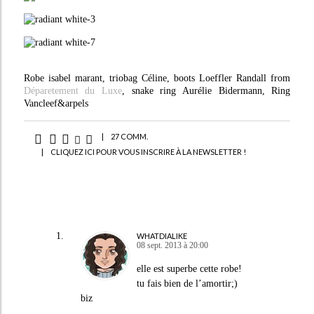
Robe isabel marant, triobag Céline, boots Loeffler Randall from
Déparetement du Luxe
, snake ring Aurélie Bidermann, Ring
Vancleef&arpels
|
27 COMM.
|
CLIQUEZ ICI POUR VOUS INSCRIRE À LA NEWSLETTER !
WHATDIALIKE
08 sept. 2013 à 20:00
elle est superbe cette robe!
tu fais bien de l’amortir;)
biz