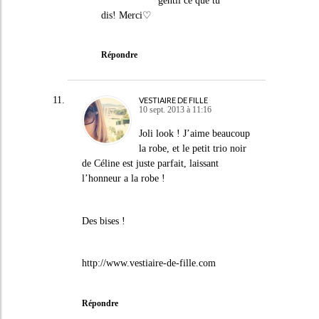
gentil ce que tu
dis! Merci♡
Répondre
VESTIAIRE DE FILLE
10 sept. 2013 à 11:16
Joli look ! J’aime beaucoup
la robe, et le petit trio noir
de Céline est juste parfait, laissant
l’honneur a la robe !
Des bises !
http://www.vestiaire-de-fille.com
Répondre