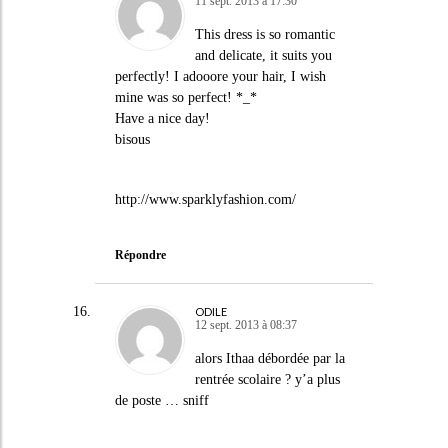
11 sept. 2013 à 17:30
This dress is so romantic
and delicate, it suits you
perfectly! I adooore your hair, I wish
mine was so perfect! *_*
Have a nice day!
bisous
http://www.sparklyfashion.com/
Répondre
ODILE
12 sept. 2013 à 08:37
alors Ithaa débordée par la
rentrée scolaire ? y’a plus
de poste … sniff