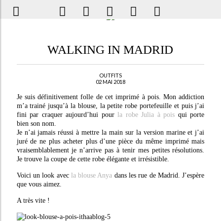
WALKING IN MADRID
OUTFITS
02 MAI 2018
Je suis définitivement folle de cet imprimé à pois. Mon addiction
m’a trainé jusqu’à la blouse, la petite robe portefeuille et puis j’ai
fini par craquer aujourd’hui pour
la robe Julia à pois
qui porte
bien son nom.
Je n’ai jamais réussi à mettre la main sur la version marine et j’ai
juré de ne plus acheter plus d’une pièce du même imprimé mais
vraisemblablement je n’arrive pas à tenir mes petites résolutions.
Je trouve la coupe de cette robe élégante et irrésistible.
Voici un look avec
la blouse Anya
dans les rue de Madrid. J’espère
que vous aimez.
A très vite !