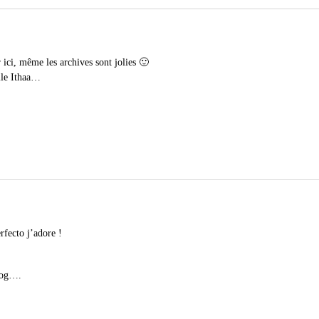
r ici, même les archives sont jolies 🙂
lle Ithaa…
erfecto j’adore !
log
….