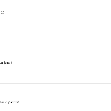
t 🙂
ton jean ?
rfecto j’adore!