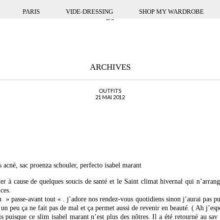
PARIS
VIDE-DRESSING
SHOP MY WARDROBE
ARCHIVES
OUTFITS
21 MAI 2012
ts acné, sac proenza schouler, perfecto isabel marant
er à cause de quelques soucis de santé et le Saint climat hivernal qui n’arrang
ces.
un » passe-avant tout « . j’adore nos rendez-vous quotidiens sinon j’aurai pas p
 un peu ça ne fait pas de mal et ça permet aussi de revenir en beauté. ( Ah j’esp
 puisque ce slim isabel marant n’est plus des nôtres. Il a été retourné au sav