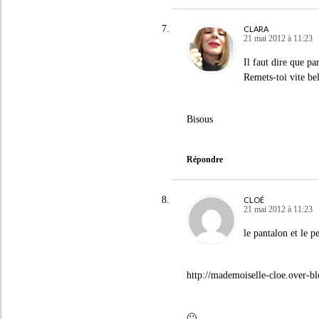
CLARA
21 mai 2012 à 11:23
Il faut dire que pa
Remets-toi vite be
Bisous
Répondre
CLOÉ
21 mai 2012 à 11:23
le pantalon et le p
http://mademoiselle-cloe.over-b
🙂