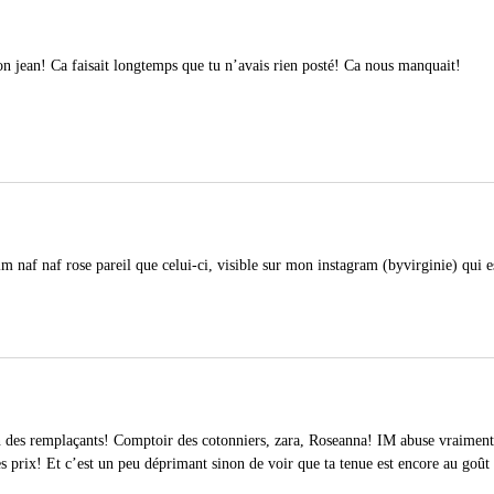
n jean! Ca faisait longtemps que tu n’avais rien posté! Ca nous manquait!
lim naf naf rose pareil que celui-ci, visible sur mon instagram (byvirginie) qui e
n des remplaçants! Comptoir des cotonniers, zara, Roseanna! IM abuse vraiment, 
es prix! Et c’est un peu déprimant sinon de voir que ta tenue est encore au go