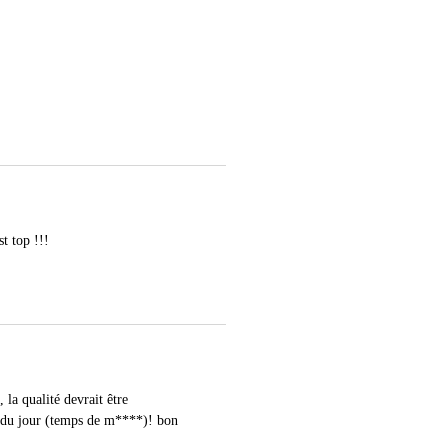
st top !!!
la qualité devrait être
ût du jour (temps de m****)! bon