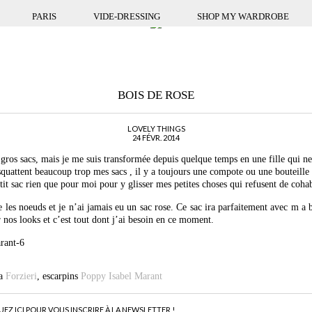
PARIS
VIDE-DRESSING
SHOP MY WARDROBE
BOIS DE ROSE
LOVELY THINGS
24 FÉVR. 2014
à gros sacs, mais je me suis transformée depuis quelque temps en une fille qui ne
quattent beaucoup trop mes sacs , il y a toujours une compote ou une bouteille 
etit sac rien que pour moi pour y glisser mes petites choses qui refusent de coha
es noeuds et je n’ai jamais eu un sac rose. Ce sac ira parfaitement avec m a 
 nos looks et c’est tout dont j’ai besoin en ce moment.
a
Forzieri
, escarpins
Poppy Isabel Marant
UEZ ICI POUR VOUS INSCRIRE À LA NEWSLETTER !