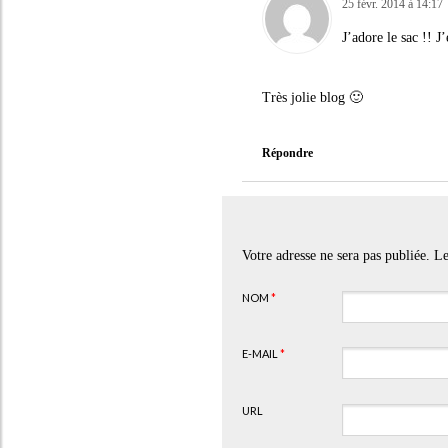
25 févr. 2014 à 14:17
J’adore le sac !! 
Très jolie blog 🙂
Répondre
Votre adresse ne sera pas publiée. 
NOM
*
E-MAIL
*
URL