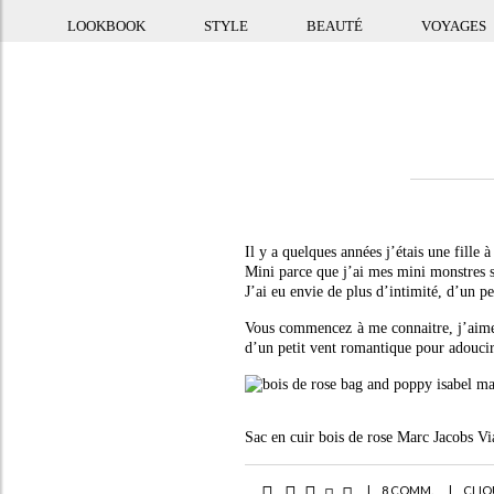
LOOKBOOK
STYLE
BEAUTÉ
VOYAGES
Il y a quelques années j’étais une fille 
Mini parce que j’ai mes mini monstres s
J’ai eu envie de plus d’intimité, d’un p
Vous commencez à me connaitre, j’aime l
d’un petit vent romantique pour adoucir
Sac en cuir bois de rose Marc Jacobs Vi
|
8 COMM.
|
CLIQ