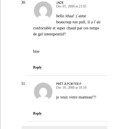
JADE
Dec 05, 2008 at 21:05
hello ithaa! j’aime
beaucoup ton pull, il a l’air
confortable et super chaud par ces temps
de gel intempestiiif!
bise
Reply
PRÊT À PORTER P
Dec 10, 2008 at 18:18
je veux votre manteau!!!
Reply