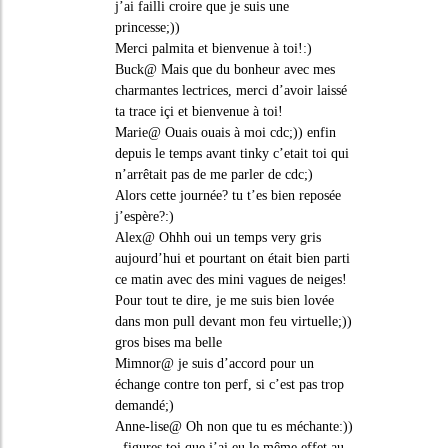
j’ai failli croire que je suis une
princesse;))
Merci palmita et bienvenue à toi!:)
Buck@ Mais que du bonheur avec mes
charmantes lectrices, merci d’avoir laissé
ta trace içi et bienvenue à toi!
Marie@ Ouais ouais à moi cdc;)) enfin
depuis le temps avant tinky c’etait toi qui
n’arrêtait pas de me parler de cdc;)
Alors cette journée? tu t’es bien reposée
j’espère?:)
Alex@ Ohhh oui un temps very gris
aujourd’hui et pourtant on était bien parti
ce matin avec des mini vagues de neiges!
Pour tout te dire, je me suis bien lovée
dans mon pull devant mon feu virtuelle;))
gros bises ma belle
Mimnor@ je suis d’accord pour un
échange contre ton perf, si c’est pas trop
demandé;)
Anne-lise@ Oh non que tu es méchante:))
, figures toi que j’ai eu le même effet au