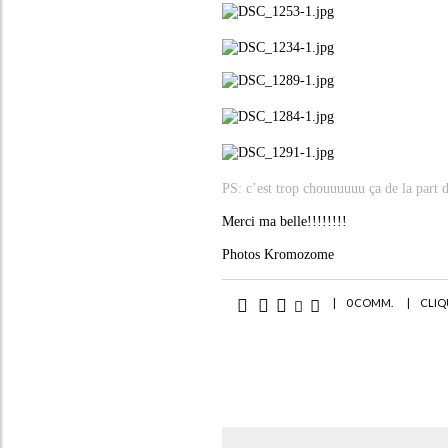
PS: c’est trop chouuuuuu ça de la par
Merci ma belle!!!!!!!!
Photos Kromozome
|
0 COMM.
|
CLIQ