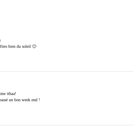
)
fites bien du soleil 🙂
ime ithaa!
 passé un bon week end !