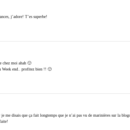
cances, j’adore! T’es superbe!
ste chez moi ahah 🙂
n Week end.. profitez bien !! 🙂
 je me disais que ça fait longtemps que je n’ai pas vu de marinières sur la blog
faite!