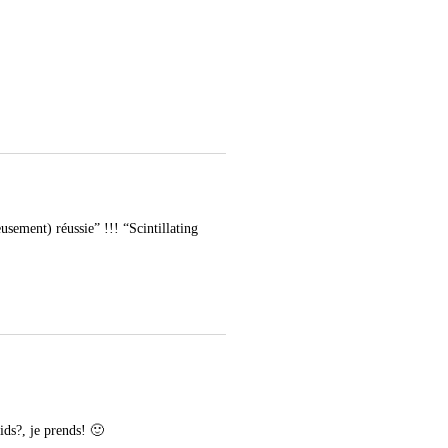
usement) réussie” !!! “Scintillating
ids?, je prends! 🙂