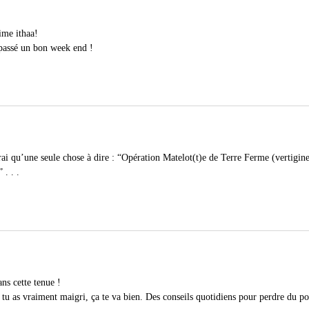
ime ithaa!
 passé un bon week end !
rai qu’une seule chose à dire : “Opération Matelot(t)e de Terre Ferme (vertigine
 . . .
ans cette tenue !
 tu as vraiment maigri, ça te va bien. Des conseils quotidiens pour perdre du po