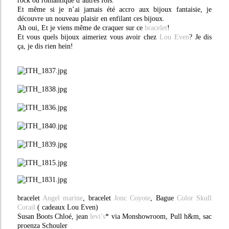
rock ou romantique d’autres fois.
Et même si je n’ai jamais été accro aux bijoux fantaisie, je
découvre un nouveau plaisir en enfilant ces bijoux.
Ah oui, Et je viens même de craquer sur ce
bracelet
!
Et vous quels bijoux aimeriez vous avoir chez
Lou Even
? Je dis
ça, je dis rien hein!
bracelet
Angel marine
, bracelet
Jonc Coyote
, Bague
Color Skull
Corail
( cadeaux Lou Even)
Susan Boots Chloé, jean
levi’s
* via Monshowroom, Pull h&m, sac
proenza Schouler