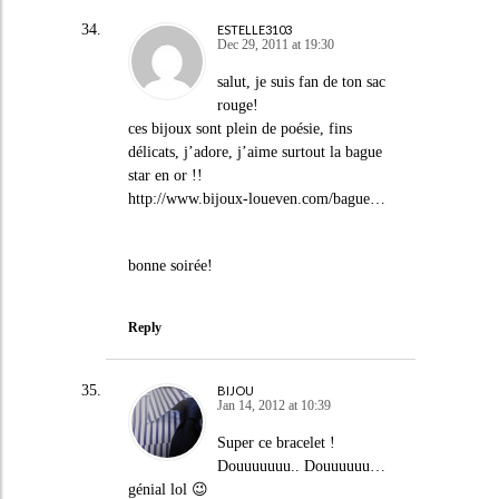
ESTELLE3103
Dec 29, 2011 at 19:30
salut, je suis fan de ton sac
rouge!
ces bijoux sont plein de poésie, fins
délicats, j’adore, j’aime surtout la bague
star en or !!
http://www.bijoux-loueven.com/bague
…
bonne soirée!
Reply
BIJOU
Jan 14, 2012 at 10:39
Super ce bracelet !
Douuuuuuu.. Douuuuuu…
génial lol 😉