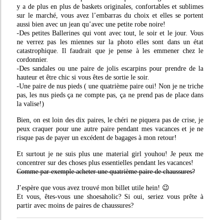
y a de plus en plus de baskets originales, confortables et sublimes
sur le marché, vous avez l’embarras du choix et elles se portent
aussi bien avec un jean qu’avec une petite robe noire!
-Des petites Ballerines qui vont avec tout, le soir et le jour. Vous
ne verrez pas les miennes sur la photo elles sont dans un état
catastrophique. Il faudrait que je pense à les emmener chez le
cordonnier.
-Des sandales ou une paire de jolis escarpins pour prendre de la
hauteur et être chic si vous êtes de sortie le soir.
-Une paire de nus pieds ( une quatrième paire oui! Non je ne triche
pas, les nus pieds ça ne compte pas, ça ne prend pas de place dans
la valise!)
Bien, on est loin des dix paires, le chéri ne piquera pas de crise, je
peux craquer pour une autre paire pendant mes vacances et je ne
risque pas de payer un excédent de bagages à mon retour!
Et surtout je ne suis plus une material girl youhou! Je peux me
concentrer sur des choses plus essentielles pendant les vacances!
Comme par exemple acheter une quatrième paire de chaussures?
J’espère que vous avez trouvé mon billet utile hein! 😉
Et vous, êtes-vous une shoesaholic? Si oui, seriez vous prête à
partir avec moins de paires de chaussures?